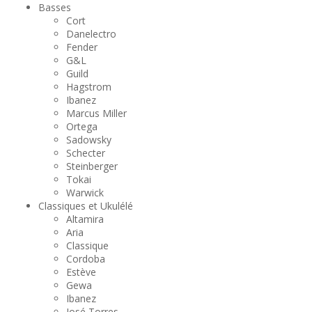
Basses
Cort
Danelectro
Fender
G&L
Guild
Hagstrom
Ibanez
Marcus Miller
Ortega
Sadowsky
Schecter
Steinberger
Tokai
Warwick
Classiques et Ukulélé
Altamira
Aria
Classique
Cordoba
Estève
Gewa
Ibanez
José Torres