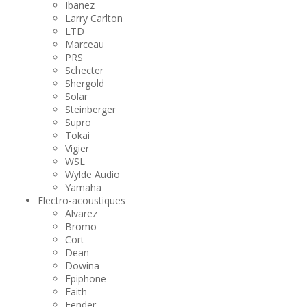
Ibanez
Larry Carlton
LTD
Marceau
PRS
Schecter
Shergold
Solar
Steinberger
Supro
Tokai
Vigier
WSL
Wylde Audio
Yamaha
Electro-acoustiques
Alvarez
Bromo
Cort
Dean
Dowina
Epiphone
Faith
Fender