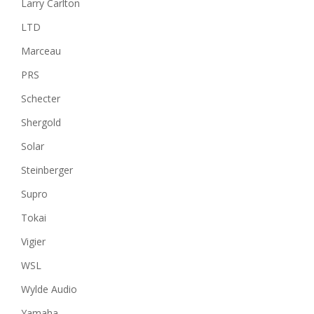
Larry Carlton
LTD
Marceau
PRS
Schecter
Shergold
Solar
Steinberger
Supro
Tokai
Vigier
WSL
Wylde Audio
Yamaha