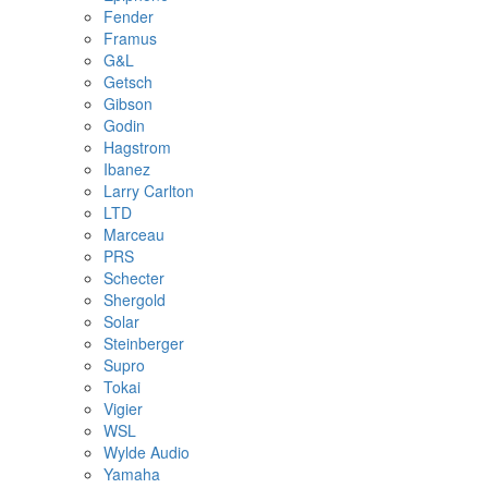
Fender
Framus
G&L
Getsch
Gibson
Godin
Hagstrom
Ibanez
Larry Carlton
LTD
Marceau
PRS
Schecter
Shergold
Solar
Steinberger
Supro
Tokai
Vigier
WSL
Wylde Audio
Yamaha