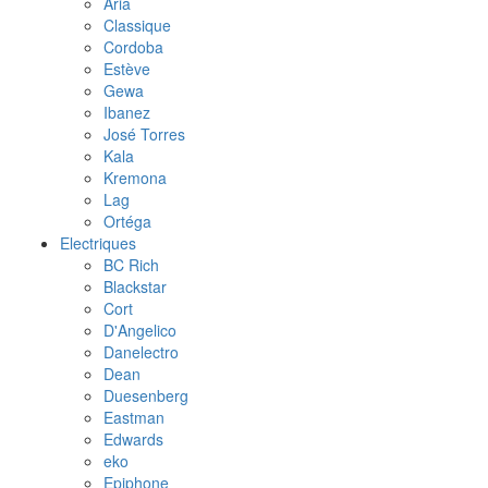
Aria
Classique
Cordoba
Estève
Gewa
Ibanez
José Torres
Kala
Kremona
Lag
Ortéga
Electriques
BC Rich
Blackstar
Cort
D'Angelico
Danelectro
Dean
Duesenberg
Eastman
Edwards
eko
Epiphone