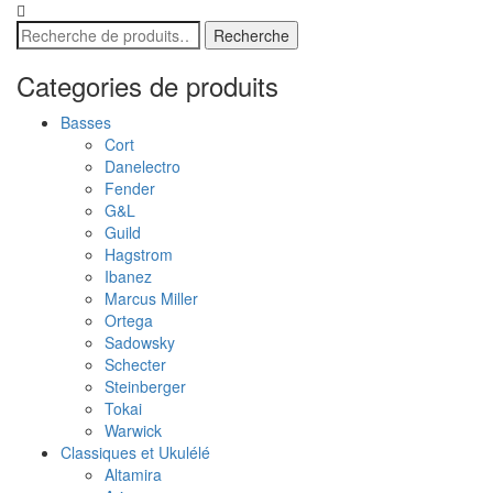
Recherche
Recherche
pour :
Categories de produits
Basses
Cort
Danelectro
Fender
G&L
Guild
Hagstrom
Ibanez
Marcus Miller
Ortega
Sadowsky
Schecter
Steinberger
Tokai
Warwick
Classiques et Ukulélé
Altamira