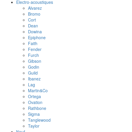
Electro-acoustiques
Alvarez
Bromo
Cort
Dean
Dowina
Epiphone
Faith
Fender
Furch
Gibson
Godin
Guild
Ibanez
Lag
Martin&Co
Ortega
Ovation
Rathbone
Sigma
Tanglewood
Taylor
Neuf