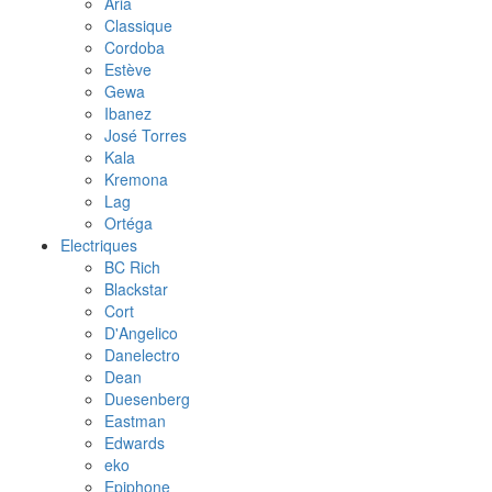
Aria
Classique
Cordoba
Estève
Gewa
Ibanez
José Torres
Kala
Kremona
Lag
Ortéga
Electriques
BC Rich
Blackstar
Cort
D'Angelico
Danelectro
Dean
Duesenberg
Eastman
Edwards
eko
Epiphone