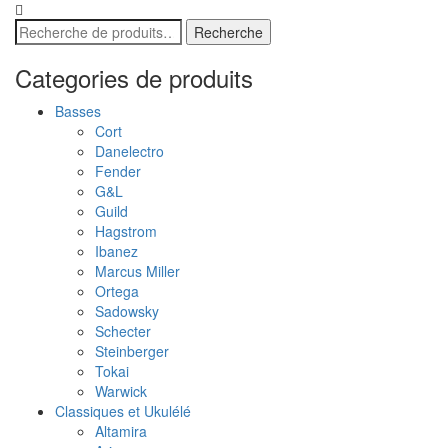
Recherche
Recherche
pour :
Categories de produits
Basses
Cort
Danelectro
Fender
G&L
Guild
Hagstrom
Ibanez
Marcus Miller
Ortega
Sadowsky
Schecter
Steinberger
Tokai
Warwick
Classiques et Ukulélé
Altamira