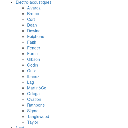
Electro-acoustiques
Alvarez
Bromo
Cort
Dean
Dowina
Epiphone
Faith
Fender
Furch
Gibson
Godin
Guild
Ibanez
Lag
Martin&Co
Ortega
Ovation
Rathbone
Sigma
Tanglewood
Taylor
Neuf