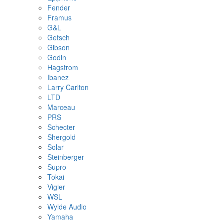
Fender
Framus
G&L
Getsch
Gibson
Godin
Hagstrom
Ibanez
Larry Carlton
LTD
Marceau
PRS
Schecter
Shergold
Solar
Steinberger
Supro
Tokai
Vigier
WSL
Wylde Audio
Yamaha