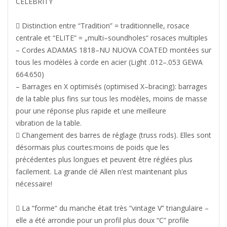
CELEBRITY

Distinction
entre
“
Tradition
” = traditio
nne
l
le
,
rosace
centrale
et
“
ELITE
” =
„
multi
–
soundholes
“ rosaces multiples
– Cordes
ADAMAS 1818
–
NU
NUOVA COATED
montées sur
tous les
modèles à corde
en acier
(Light .012
–
.053 GEWA
664.650)
– B
arrages en X optimisés (
optimised X
–
bracin
g
)
:
barrages
de la table plus fins
sur tous les modèles, moins de masse
pour une réponse plus rapide et une meilleure
vibration de la table
.

Changement des
barre
s
de réglage (
truss rod
s
)
.
Elles sont
désormais plus
courtes
:
moins de poids que les
précé
dentes plus longues et peuvent être réglées
plus
facilement. La grande clé
Allen
n’est maintenant plus
nécessaire
!

La
“
forme
“
du manche était très
“vintage V”
triangula
i
r
e
–
elle a
été arrondie pour un profil plus doux
“C” profile