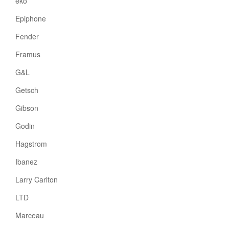
eko
Epiphone
Fender
Framus
G&L
Getsch
Gibson
Godin
Hagstrom
Ibanez
Larry Carlton
LTD
Marceau