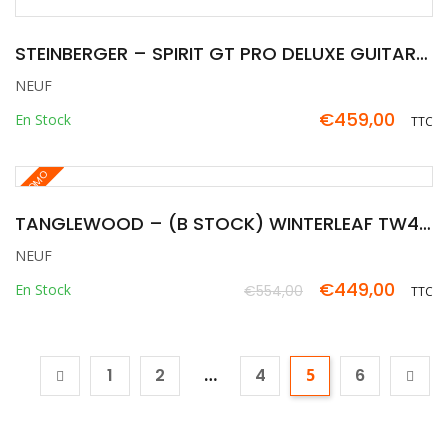
STEINBERGER – SPIRIT GT PRO DELUXE GUITARE VOYAGE GAUCHER
NEUF
€
459,00
En Stock
TTC
PROMO
TANGLEWOOD – (B STOCK) WINTERLEAF TW4 CE AVB LH
NEUF
€
449,00
En Stock
€
554,00
TTC
Le
Le
prix
prix
initial
actuel
1
2
…
4
5
6
était :
est :
€554,00.
€449,00.