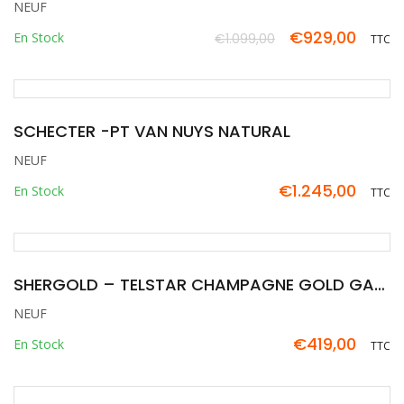
NEUF
€
929,00
En Stock
€
1.099,00
TTC
Le
Le
prix
prix
initial
actuel
était :
est :
SCHECTER -PT VAN NUYS NATURAL
€1.099,00.
€929,00.
NEUF
€
1.245,00
En Stock
TTC
SHERGOLD – TELSTAR CHAMPAGNE GOLD GAUCHER
NEUF
€
419,00
En Stock
TTC