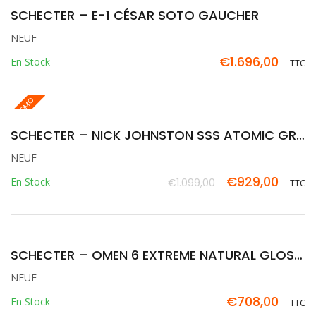
SCHECTER – E-1 CÉSAR SOTO GAUCHER
NEUF
€
1.696,00
En Stock
TTC
PROMO
SCHECTER – NICK JOHNSTON SSS ATOMIC GREEN GAUCHER
NEUF
€
929,00
En Stock
€
1.099,00
TTC
Le
Le
prix
prix
initial
actuel
était :
est :
SCHECTER – OMEN 6 EXTREME NATURAL GLOSS GAUCHER
€1.099,00.
€929,00.
NEUF
€
708,00
En Stock
TTC