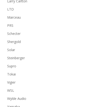
Larry Carlton
LTD
Marceau
PRS
Schecter
Shergold
Solar
Steinberger
Supro
Tokai
Vigier
WSL
Wylde Audio
Yamaha