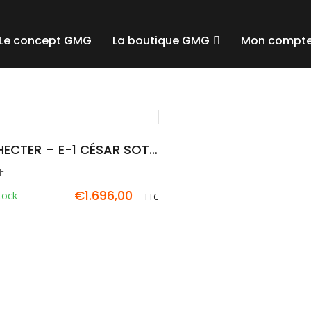
Le concept GMG
La boutique GMG
Mon compt
SCHECTER – E-1 CÉSAR SOTO GAUCHER
F
€
1.696,00
tock
TTC